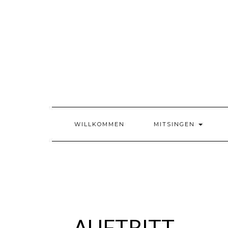
Skip
to
content
WILLKOMMEN
MITSINGEN
AUFTRITT