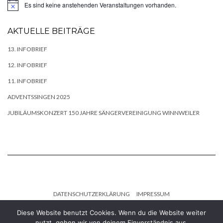
Es sind keine anstehenden Veranstaltungen vorhanden.
Hinweis
AKTUELLE BEITRÄGE
13. INFOBRIEF
12. INFOBRIEF
11. INFOBRIEF
ADVENTSSINGEN 2025
JUBILÄUMSKONZERT 150 JAHRE SÄNGERVEREINIGUNG WINNWEILER
DATENSCHUTZERKLÄRUNG
IMPRESSUM
Diese Website benutzt Cookies. Wenn du die Website weiter
Copyright © 2026
Kale
nutzt, gehen wir von deinem Einverständnis aus.