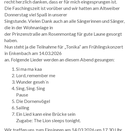
recht herzlich danken, dass er für mich eingesprungen ist.
Die Faschingszeit ist vorüber und wir hatten am Altweiber
Donnerstag viel Spaß in unserer
Singstunde. Vielen Dank auch an alle Sängerinnen und Sänger,
die in der Wohnanlage in
der Prinzenstraße am Rosenmontag für gute Laune gesorgt
haben.
Nun steht ja die Teilnahme für „Tonika“ am Frühlingskonzert
in Enkenbach am 14.03.2026
an. Folgende Lieder werden an diesem Abend gesungen:
Si ma ma kaa
Lord, remember me
Wunder geseh´n
Sing, Sing. Sing
Pause
Die Dornenvögel
Sailing
Ein Lied kann eine Brücke sein
Zugabe: The Lion sleeps tonight.
Wir treffen uns zum Einsingen am 14.03.2026 um 17.30 Uhr