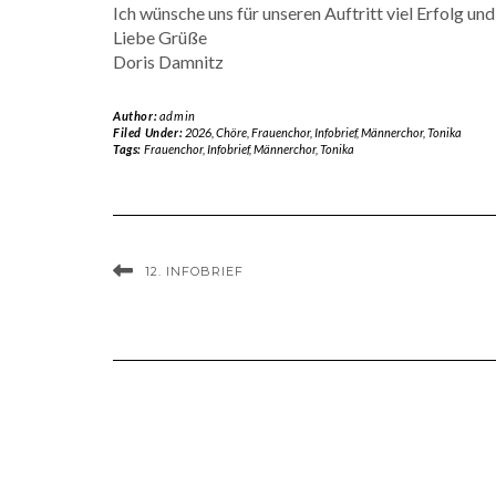
Ich wünsche uns für unseren Auftritt viel Erfolg u
Liebe Grüße
Doris Damnitz
Author:
admin
Filed Under:
2026
,
Chöre
,
Frauenchor
,
Infobrief
,
Männerchor
,
Tonika
Tags:
Frauenchor
,
Infobrief
,
Männerchor
,
Tonika
12. INFOBRIEF